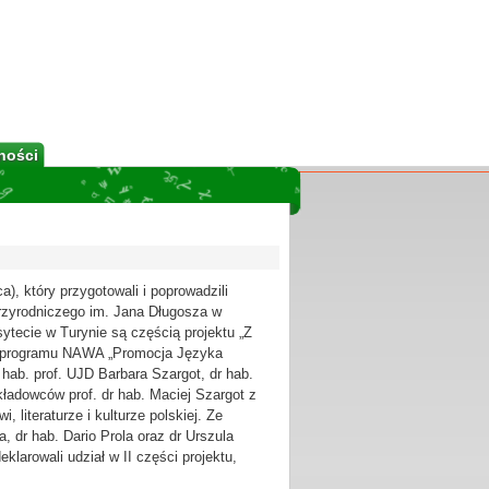
ności
), który przygotowali i poprowadzili
zyrodniczego im. Jana Długosza w
ytecie w Turynie są częścią projektu „Z
ch programu NAWA „Promocja Języka
hab. prof. UJD Barbara Szargot, dr hab.
kładowców prof. dr hab. Maciej Szargot z
 literaturze i kulturze polskiej. Ze
a, dr hab. Dario Prola oraz dr Urszula
larowali udział w II części projektu,