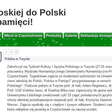
oskiej do Polski
pamięci!
e
Włosi w Częstochowie
Produkty
Galeria
Deklaracja dostęp
A
A
A
Polska w Turynie
Zakończył się Tydzień Kultury i Języka Polskiego w Turynie (27-31 marca
pracownicy Wydziału Humanistycznego Uniwersytetu Humanistyczno-Pr
Częstochowie. Tygodniowe zajęcia ze studentami polonistyki na Uniwers
ziemi włoskiej do Polski. Polska w Pamięci" przygotowanego w rama
Polskiego". Podczas pobytu w Turynie prof. dr hab. Adam Regiewicz, dr 
Prof. UJD Violetta Jaros, dr Ewelina Mika oraz zaproszony do grona wy
Uniwersytetu Łódzkiego zrealizowali cykl 15 zajęć poświęconych językowi,
strony włoskiej przedsięwzięcie wspierali prof. dr hab. Krystyna Jaworsk
Marzec. Zajęcia spotkały się z ciepłym i żywym odbiorem. Studenci zadek
która odbędzie się jesienią w Częstochowie na naszej uczelni.