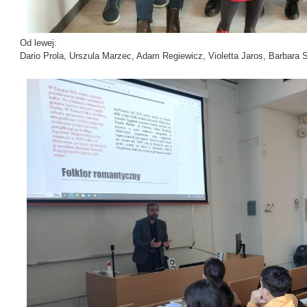
Od lewej:
Dario Prola, Urszula Marzec, Adam Regiewicz, Violetta Jaros, Barbara 