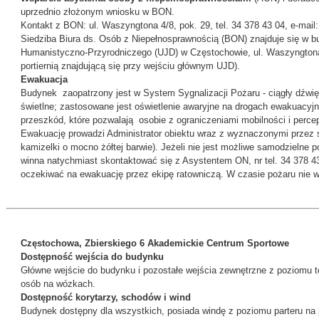
uprzednio złożonym wniosku w BON.
Kontakt z BON: ul. Waszyngtona 4/8, pok. 29, tel. 34 378 43 04, e-mail
Siedziba Biura ds. Osób z Niepełnosprawnością (BON) znajduje się w 
Humanistyczno-Przyrodniczego (UJD) w Częstochowie, ul. Waszyngtona 
portiernią znajdującą się przy wejściu głównym UJD).
Ewakuacja
Budynek zaopatrzony jest w System Sygnalizacji Pożaru - ciągły dźwię
świetlne; zastosowane jest oświetlenie awaryjne na drogach ewakuacyj
przeszkód, które pozwalają osobie z ograniczeniami mobilności i perce
Ewakuację prowadzi Administrator obiektu wraz z wyznaczonymi przez
kamizelki o mocno żółtej barwie). Jeżeli nie jest możliwe samodzielne 
winna natychmiast skontaktować się z Asystentem ON, nr tel. 34 378 4
oczekiwać na ewakuację przez ekipę ratowniczą. W czasie pożaru nie 
Częstochowa, Zbierskiego 6 Akademickie Centrum Sportowe
Dostępność wejścia do budynku
Główne wejście do budynku i pozostałe wejścia zewnętrzne z poziomu te
osób na wózkach.
Dostępność korytarzy, schodów i wind
Budynek dostępny dla wszystkich, posiada windę z poziomu parteru na 