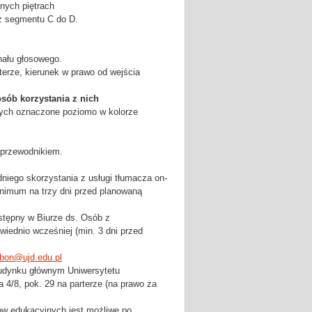
nych piętrach
ć z segmentu C do D.
nału głosowego.
terze, kierunek w prawo od wejścia
sób korzystania z nich
nych oznaczone poziomo w kolorze
 przewodnikiem.
iego skorzystania z usługi tłumacza on-
inimum na trzy dni przed planowaną
stępny w Biurze ds. Osób z
iednio wcześniej (min. 3 dni przed
bon@ujd.edu.pl
budynku głównym Uniwersytetu
4/8, pok. 29 na parterze (na prawo za
w edukacyjnych jest możliwe po