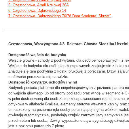
5. Częstochowa, Armii Krajowej 36A
6. Częstochowa, Dąbrowskiego 14
7. Częstochowa, Dąbrowskiego 76/78 Dom Studenta „Skrzat"
Częstochowa, Waszyngtona 4/8 Rektorat, Główna Siedziba Uczelni
Dostępność wejścia do budynku
Wejście główne - schody z pochwytami, dla osób pełnosprawnych i z le
Wejście do budynku dla osób niepełnosprawnych znajduje się z boku b
Znajduje się tam pochylnia z kostki brukowej z poręczami. Drzwi są alum
możliwość poruszania się na wózku.
Dostępność korytarzy, schodów i wind
Budynek posiada platformę dla niepełnosprawnych z poziomu parteru na 
od wejścia głównego lub od strony podjazdu oraz windę w segmencie C 
w pełni dostosowaną dla osób z niepełnosprawnościami ruchu, słuchu, 
dotykową w alfabecie Braille'a, elementy sterowe wewnątrz kabiny ora
umieszczony na poziomie ręki osoby poruszającej się na wózku inwalid
otwierają automatycznie, posiadają czujnik zatrzymujący zamykanie je
przedmiotem lub osobą. Dźwigi wyposażone są w sygnalizację dźwiękow
jest z poziomu parteru do 7 piętra.