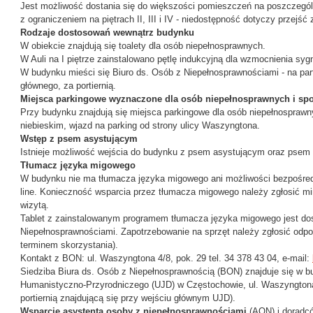
Jest możliwość dostania się do większości pomieszczeń na poszczegól
z ograniczeniem na piętrach II, III i IV - niedostępność dotyczy przejś
Rodzaje dostosowań wewnątrz budynku
W obiekcie znajdują się toalety dla osób niepełnosprawnych.
W Auli na I piętrze zainstalowano pętlę indukcyjną dla wzmocnienia syg
W budynku mieści się Biuro ds. Osób z Niepełnosprawnościami - na par
głównego, za portiernią.
Miejsca parkingowe wyznaczone dla osób niepełnosprawnych i spo
Przy budynku znajdują się miejsca parkingowe dla osób niepełnospraw
niebieskim, wjazd na parking od strony ulicy Waszyngtona.
Wstęp z psem asystującym
Istnieje możliwość wejścia do budynku z psem asystującym oraz psem
Tłumacz języka migowego
W budynku nie ma tłumacza języka migowego ani możliwości bezpośredn
line. Konieczność wsparcia przez tłumacza migowego należy zgłosić m
wizytą.
Tablet z zainstalowanym programem tłumacza języka migowego jest do
Niepełnosprawnościami. Zapotrzebowanie na sprzęt należy zgłosić odpow
terminem skorzystania).
Kontakt z BON: ul. Waszyngtona 4/8, pok. 29 tel. 34 378 43 04, e-mail:
Siedziba Biura ds. Osób z Niepełnosprawnością (BON) znajduje się w 
Humanistyczno-Przyrodniczego (UJD) w Częstochowie, ul. Waszyngtona 
portiernią znajdującą się przy wejściu głównym UJD).
Wsparcie asystenta osoby z niepełnosprawnościami
(AON) i doradcó