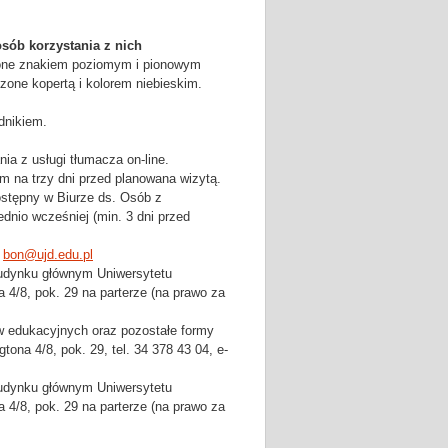
sób korzystania z nich
zone znakiem poziomym i pionowym
one kopertą i kolorem niebieskim.
dnikiem.
a z usługi tłumacza on-line.
 na trzy dni przed planowana wizytą.
stępny w Biurze ds. Osób z
dnio wcześniej (min. 3 dni przed
:
bon@ujd.edu.pl
budynku głównym Uniwersytetu
4/8, pok. 29 na parterze (na prawo za
w edukacyjnych oraz pozostałe formy
na 4/8, pok. 29, tel. 34 378 43 04, e-
budynku głównym Uniwersytetu
4/8, pok. 29 na parterze (na prawo za