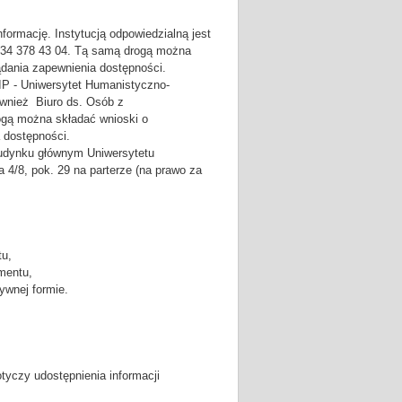
formację. Instytucją odpowiedzialną jest
l. 34 378 43 04. Tą samą drogą można
ądania zapewnienia dostępności.
IP - Uniwersytet Humanistyczno-
ównież Biuro ds. Osób z
rogą można składać wnioski o
a dostępności.
budynku głównym Uniwersytetu
4/8, pok. 29 na parterze (na prawo za
tu,
ementu,
ywnej formie.
otyczy udostępnienia informacji