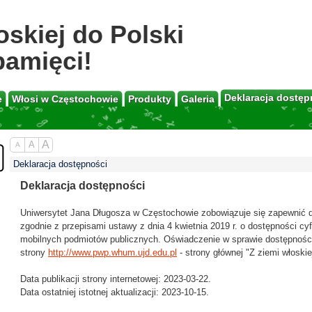
oskiej do Polski
pamięci!
Deklaracja dostęp
e
Włosi w Częstochowie
Produkty
Galeria
A
A
A
Deklaracja dostępności
Deklaracja dostępności
Uniwersytet Jana Długosza w Częstochowie zobowiązuje się zapewnić do
zgodnie z przepisami ustawy z dnia 4 kwietnia 2019 r. o dostępności cyfr
mobilnych podmiotów publicznych. Oświadczenie w sprawie dostępnośc
strony
http://www.pwp.whum.ujd.edu.pl
-
strony głównej
"Z ziemi włoskie
Data publikacji strony internetowej: 2023-03-22.
Data ostatniej istotnej aktualizacji: 2023-10-15.