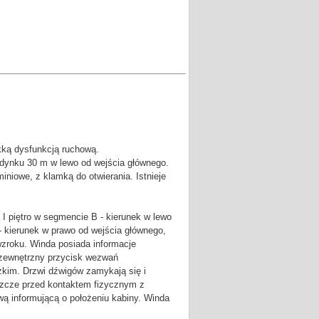
kką dysfunkcją ruchową.
udynku 30 m w lewo od wejścia głównego.
iniowe, z klamką do otwierania. Istnieje
I piętro w segmencie B - kierunek w lewo
- kierunek w prawo od wejścia głównego,
wzroku. Winda posiada informacje
z zewnętrzny przycisk wezwań
zkim. Drzwi dźwigów zamykają się i
szcze przed kontaktem fizycznym z
ą informującą o położeniu kabiny. Winda