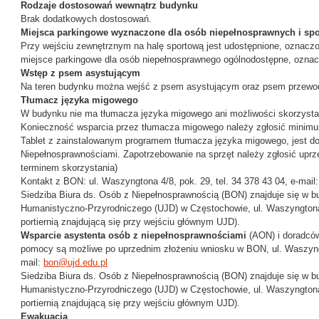
Rodzaje dostosowań wewnątrz budynku
Brak dodatkowych dostosowań.
Miejsca parkingowe wyznaczone dla osób niepełnosprawnych i spo
Przy wejściu zewnętrznym na halę sportową jest udostępnione, oznac
miejsce parkingowe dla osób niepełnosprawnego ogólnodostępne, oznacz
Wstęp z psem asystującym
Na teren budynku można wejść z psem asystującym oraz psem przewo
Tłumacz języka migowego
W budynku nie ma tłumacza języka migowego ani możliwości skorzystani
Konieczność wsparcia przez tłumacza migowego należy zgłosić minimum
Tablet z zainstalowanym programem tłumacza języka migowego, jest do
Niepełnosprawnościami. Zapotrzebowanie na sprzęt należy zgłosić uprze
terminem skorzystania)
Kontakt z BON: ul. Waszyngtona 4/8, pok. 29, tel. 34 378 43 04, e-mail
Siedziba Biura ds. Osób z Niepełnosprawnością (BON) znajduje się w 
Humanistyczno-Przyrodniczego (UJD) w Częstochowie, ul. Waszyngtona 
portiernią znajdującą się przy wejściu głównym UJD).
Wsparcie asystenta osób z niepełnosprawnościami
(AON) i doradcó
pomocy są możliwe po uprzednim złożeniu wniosku w BON, ul. Waszyngto
mail:
bon@ujd.edu.pl
Siedziba Biura ds. Osób z Niepełnosprawnością (BON) znajduje się w 
Humanistyczno-Przyrodniczego (UJD) w Częstochowie, ul. Waszyngtona 
portiernią znajdującą się przy wejściu głównym UJD).
Ewakuacja