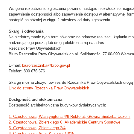
Wstępne rozpatrzenie zgłoszenia powinno nastąpić niezwłocznie, najpóźn
zapewnienie dostępności albo zapewnienie dostępu w alternatywnej form
nastąpić najpóźniej w ciągu 2 miesięcy od daty zgłoszenia.
Skargi i odwołania
Na niedotrzymanie tych terminów oraz na odmowę realizacji żądania mo
nadzorującego pocztą lub drogą elektroniczną na adres:
Rzecznik Praw Obywatelskich
Biuro Rzecznika Praw Obywatelskich al. Solidarności 77 00-090 Warsz
E-mail:
biurorzecznika@brpo.gov.pl
Telefon: 800 676 676
Skargę można złożyć również do Rzecznika Praw Obywatelskich drogą e
Link do strony Rzecznika Praw Obywatelskich
Dostępność architektoniczna
Dostępność architektoniczna budynków dydaktycznych:
1. Częstochowa, Waszyngtona 4/8 Rektorat, Główna Siedziba Uczelni
2. Częstochowa, Zbierskiego 6 Akademickie Centrum Sportowe
3. Częstochowa, Zbierskiego 2/4
4. Częstochowa, Armii Krajowej 13/15