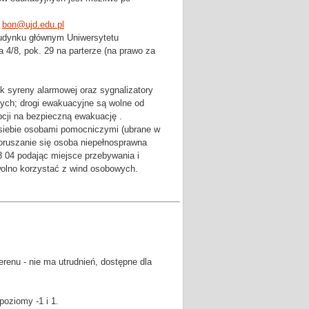
:
bon@ujd.edu.pl
budynku głównym Uniwersytetu
4/8, pok. 29 na parterze (na prawo za
k syreny alarmowej oraz sygnalizatory
nych; drogi ewakuacyjne są wolne od
pcji na bezpieczną ewakuację .
 siebie osobami pomocniczymi (ubrane w
poruszanie się osoba niepełnosprawna
3 04 podając miejsce przebywania i
wolno korzystać z wind osobowych.
renu - nie ma utrudnień, dostępne dla
poziomy -1 i 1.