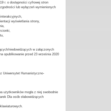
19 r. o dostępności cyfrowej stron
iezgodności lub wyłączeń wymienionych
 interakcyjnych,
ntacji wyświetlania strony,
ia,
cionki,
tu,
zących/niedowidzących w załączonych
 na opublikowanie przed 23 września 2020
ez Uniwersytet Humanistyczno-
zba użytkowników mogła z niej swobodnie
darek Dla osób słabowidzących
 klawiaturowych.