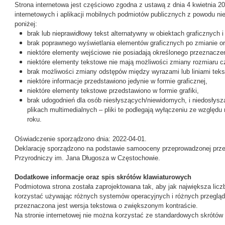
Strona internetowa jest częściowo zgodna z ustawą z dnia 4 kwietnia 20
internetowych i aplikacji mobilnych podmiotów publicznych z powodu n
poniżej:
brak lub nieprawidłowy tekst alternatywny w obiektach graficznych i
brak poprawnego wyświetlania elementów graficznych po zmianie orie
niektóre elementy wejściowe nie posiadają określonego przeznaczen
niektóre elementy tekstowe nie mają możliwości zmiany rozmiaru cz
brak możliwości zmiany odstępów między wyrazami lub liniami teks
niektóre informacje przedstawiono jedynie w formie graficznej,
niektóre elementy tekstowe przedstawiono w formie grafiki,
brak udogodnień dla osób niesłyszących/niewidomych, i niedosłys
plikach multimedialnych – pliki te podlegają wyłączeniu ze względu
roku.
Oświadczenie sporządzono dnia: 2022-04-01.
Deklarację sporządzono na podstawie samooceny przeprowadzonej prz
Przyrodniczy im. Jana Długosza w Częstochowie.
Dodatkowe informacje oraz spis skrótów klawiaturowych
Podmiotowa strona została zaprojektowana tak, aby jak największa lic
korzystać używając różnych systemów operacyjnych i różnych przeglą
przeznaczona jest wersja tekstowa o zwiększonym kontraście.
Na stronie internetowej nie można korzystać ze standardowych skrótów