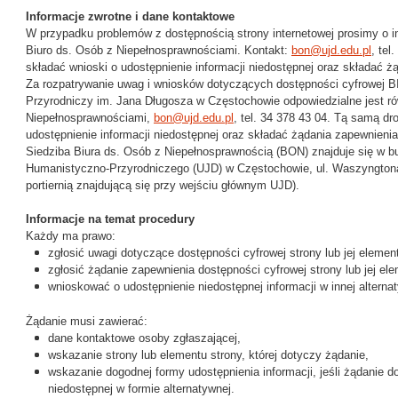
Informacje zwrotne i dane kontaktowe
W przypadku problemów z dostępnością strony internetowej prosimy o in
Biuro ds. Osób z Niepełnosprawnościami. Kontakt:
bon@ujd.edu.pl
, te
składać wnioski o udostępnienie informacji niedostępnej oraz składać ż
Za rozpatrywanie uwag i wniosków dotyczących dostępności cyfrowej B
Przyrodniczy im. Jana Długosza w Częstochowie odpowiedzialne jest r
Niepełnosprawnościami,
bon@ujd.edu.pl
, tel. 34 378 43 04. Tą samą d
udostępnienie informacji niedostępnej oraz składać żądania zapewnieni
Siedziba Biura ds. Osób z Niepełnosprawnością (BON) znajduje się w 
Humanistyczno-Przyrodniczego (UJD) w Częstochowie, ul. Waszyngtona 
portiernią znajdującą się przy wejściu głównym UJD).
Informacje na temat procedury
Każdy ma prawo:
zgłosić uwagi dotyczące dostępności cyfrowej strony lub jej elemen
zgłosić żądanie zapewnienia dostępności cyfrowej strony lub jej el
wnioskować o udostępnienie niedostępnej informacji w innej alternat
Żądanie musi zawierać:
dane kontaktowe osoby zgłaszającej,
wskazanie strony lub elementu strony, której dotyczy żądanie,
wskazanie dogodnej formy udostępnienia informacji, jeśli żądanie d
niedostępnej w formie alternatywnej.